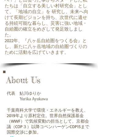
たちは「自立する美しい村研究会」とし
て、「地域の自立」を 研究し、未来へ向
けて長期ビジョンを持ち、次世代に遺せ
る持続可能な暮らし、災害に強い地域・
自給圏の確立をめざして発足致しまし
た。
2022年、『八ヶ岳自給圏をつくる会』と
し、新たに八ヶ岳地域の自給圏づくりの
ために活動を広げていきます。
About Us
代表 鮎川ゆりか
​
Yurika Ayukawa
千葉商科大学で環境・エネルギーを教え、​
2019年より原村定住。世界自然保護基金
（WWF）で気候変動の担当として、京都会
議（COP３）以降コペンハーゲンCOP15まで
国際交渉に参加。