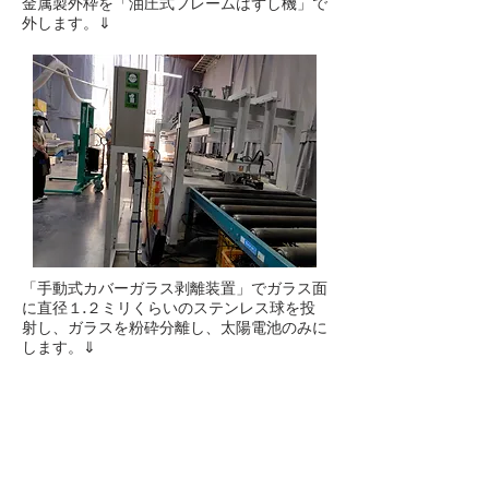
金属製外枠を「油圧式フレームはずし機」で
外します。⇓
「手動式カバーガラス剥離装置」でガラス面
に直径１.２ミリくらいのステンレス球を投
射し、ガラスを粉砕分離し、太陽電池のみに
します。⇓
手前のモニターで、内部の作業の様子
が分かります。左端のノズルから球が
噴射され、右端からガラスが粉砕され
ています。
接着されているガラス面は、単に取り
外すというわけにはいかないことが分
かりました。