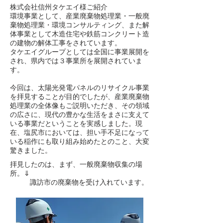
株式会社信州タケエイ様ご紹介
環境事業として、産業廃棄物処理業・一般廃
棄物処理業・環境コンサルティング、また解
体事業として木造住宅や鉄筋コンクリート造
の建物の解体工事をされています。
タケエイグループとしては全国に事業展開を
され、県内では３事業所を展開されていま
す。
今回は、太陽光発電パネルのリサイクル事業
を拝見することが目的でしたが、産業廃棄物
処理業の全体像もご説明いただき、その領域
の広さに、現代の豊かな生活をまさに支えて
いる事業だということを実感しました。現
在、塩尻市においては、担い手不足になって
いる稲作にも取り組み始めたとのこと、大変
驚きました。​​​
拝見したのは、まず、一般廃棄物収集の場
所。⇓
諏訪市の廃棄物を受け入れています。