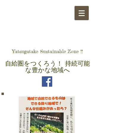
​八ヶ岳自給圏をつくる会
Yatsugatake Sustainable Zone !!
自給圏をつくろう！ 持続可能
な豊かな地域へ