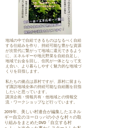
地域の中で自給できるものはなるべく自給
する仕組みを作り、持続可能な豊かな資源
が次世代に繋がって地域に還元できるよう
に、エネルギーや地元野菜を自給自足し、
地域でお金を回し、住民が一体となって支
え合い、より暮らしやすく魅力的な地域づ
くりを目指します。
​私たちの拠点は原村ですが、原村に留まら
ず諏訪地域全体の持続可能な自給圏を目指
したいと思っています。
​講演企画・情報共有・他地域との情報交
流・ワークショップなど行っています。
2019年、美しい村連合が編集したエネル
ギー自立のヨーロッパの小さな村々の取
り組みをまとめたDVD「自立する村
へ！」と出会った事からスタートした私