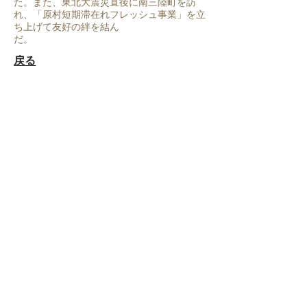
た。また、東北大震災直後に南三陸町を訪
れ、「原村短期滞在れフレッシュ事業」を立
ち上げて友好の絆を結ん
だ。
​戻る