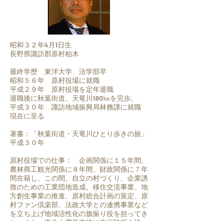
昭和３２年4月1日生
長野県諏訪郡原村柏木
最終学歴 東洋大学 法学部卒
昭和５６年 原村役場に就職
平成２９年 原村役場を定年退職
退職後に秋葉街道、天竜川180㎞を完歩。
平成３０年 諏訪地域振興局林務課に就職
現在に至る
著書：「秋葉街道・天竜川ひとり歩きの旅」
平成３０年
原村役場での仕事： 企画関係に１５年間、
農林商工観光関係に８年間、財政関係に７年
間在籍し、この間、自立の村づくり、企業誘
致のための工業団地造成、移住交流事業、地
方創生事業の推進、原村総合計画の策定、原
村ファン倶楽部、法政大学との連携事業など
を立ち上げ地域活性化の旗振り役を担ってき