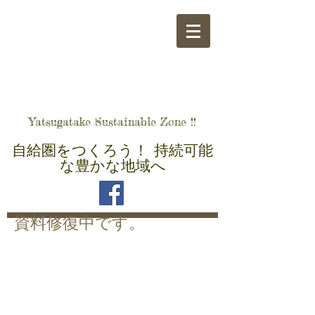
​八ヶ岳自給圏をつくる会
Yatsugatake Sustainable Zone !!
自給圏をつくろう！ 持続可能
な豊かな地域へ
​資料修復中です。