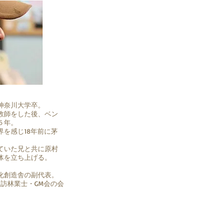
神奈川大学卒。
教師をした後、ベン
５年。
界を感じ18年前に茅
ていた兄と共に原村
体を立ち上げる。
化創造舎の副代表。
に諏訪林業士・GM会の会