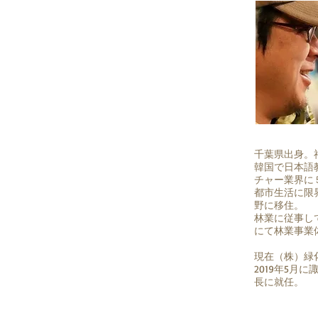
千葉県出身。
韓国で日本語
チャー業界に
都市生活に限
野に移住。
林業に従事し
にて林業事業
現在（株）緑
2019年5月
長に就任。