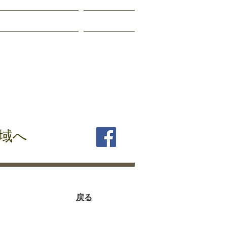
講演会資料
会則
くる会
域へ
​戻る