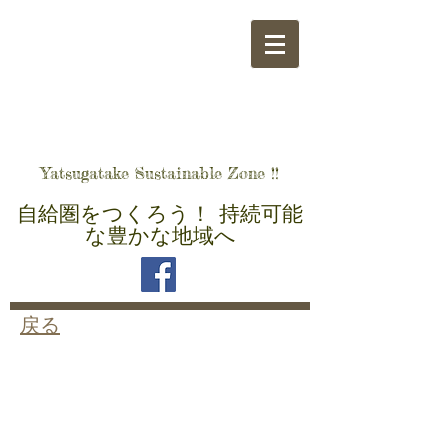
​八ヶ岳自給圏をつくる会
Yatsugatake Sustainable Zone !!
自給圏をつくろう！ 持続可能
な豊かな地域へ
戻る